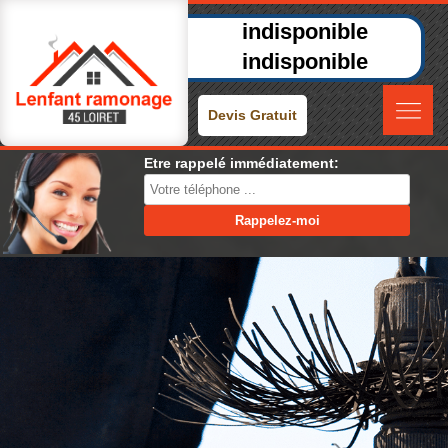
indisponible
indisponible
Devis Gratuit
Etre rappelé immédiatement: