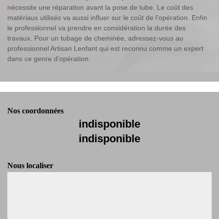
nécessite une réparation avant la pose de tube. Le coût des
matériaux utilisés va aussi influer sur le coût de l’opération. Enfin
le professionnel va prendre en considération la durée des
travaux. Pour un tubage de cheminée, adressez-vous au
professionnel Artisan Lenfant qui est reconnu comme un expert
dans ce genre d’opération.
Nos coordonnées
indisponible
indisponible
Nous localiser