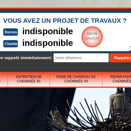
VOUS AVEZ UN PROJET DE TRAVAUX ?
indisponible
Bureau
DEVIS
GRATUIT
indisponible
Chantier
re rappelé immédiatement:
ENTRETIEN DE
POSE DE CHAPEAU DE
RÉPARATIO
5
CHEMINÉE 45
CHEMINÉE 45
CHEMINÉE