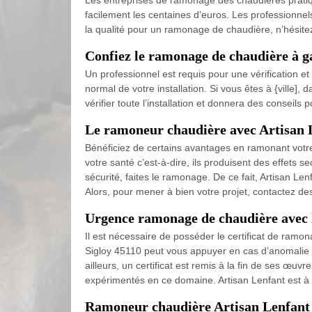
Les entreprises de ramonage des chaudières pratique
facilement les centaines d’euros. Les professionnel
la qualité pour un ramonage de chaudière, n’hésite
Confiez le ramonage de chaudière à ga
Un professionnel est requis pour une vérification e
normal de votre installation. Si vous êtes à {ville]
vérifier toute l’installation et donnera des conseils 
Le ramoneur chaudière avec Artisan 
Bénéficiez de certains avantages en ramonant votre c
votre santé c’est-à-dire, ils produisent des effets 
sécurité, faites le ramonage. De ce fait, Artisan Len
Alors, pour mener à bien votre projet, contactez d
Urgence ramonage de chaudière avec l
Il est nécessaire de posséder le certificat de ramon
Sigloy 45110 peut vous appuyer en cas d’anomalie d
ailleurs, un certificat est remis à la fin de ses œ
expérimentés en ce domaine. Artisan Lenfant est à v
Ramoneur chaudière Artisan Lenfant 