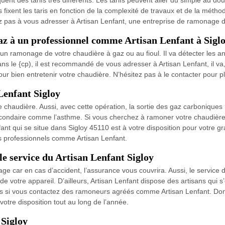
nt des tarifs très différents. Les tarifs peuvent aller du simple au d
s fixent les taris en fonction de la complexité de travaux et de la mét
z pas à vous adresser à Artisan Lenfant, une entreprise de ramonage d
z à un professionnel comme Artisan Lenfant à Sigloy
t un ramonage de votre chaudière à gaz ou au fioul. Il va détecter les 
, dans le {cp), il est recommandé de vous adresser à Artisan Lenfant, il
pour bien entretenir votre chaudière. N’hésitez pas à le contacter pour pl
Lenfant Sigloy
haudière. Aussi, avec cette opération, la sortie des gaz carboniques ne 
secondaire comme l’asthme. Si vous cherchez à ramoner votre chaudière, 
fant qui se situe dans Sigloy 45110 est à votre disposition pour votre gr
es professionnels comme Artisan Lenfant.
e service du Artisan Lenfant Sigloy
age car en cas d’accident, l’assurance vous couvrira. Aussi, le service
e votre appareil. D’ailleurs, Artisan Lenfant dispose des artisans qui
uvres si vous contactez des ramoneurs agréés comme Artisan Lenfant. Don
otre disposition tout au long de l’année.
Sigloy