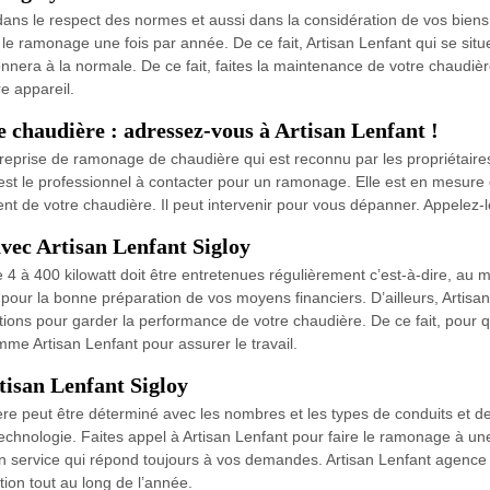
dans le respect des normes et aussi dans la considération de vos biens et
r le ramonage une fois par année. De ce fait, Artisan Lenfant qui se si
onnera à la normale. De ce fait, faites la maintenance de votre chaudièr
e appareil.
 chaudière : adressez-vous à Artisan Lenfant !
ntreprise de ramonage de chaudière qui est reconnu par les propriétair
’est le professionnel à contacter pour un ramonage. Elle est en mesu
 de votre chaudière. Il peut intervenir pour vous dépanner. Appelez-le
vec Artisan Lenfant Sigloy
 à 400 kilowatt doit être entretenues régulièrement c’est-à-dire, au moi
e pour la bonne préparation de vos moyens financiers. D’ailleurs, Artis
tions pour garder la performance de votre chaudière. De ce fait, pour
me Artisan Lenfant pour assurer le travail.
tisan Lenfant Sigloy
peut être déterminé avec les nombres et les types de conduits et des
e technologie. Faites appel à Artisan Lenfant pour faire le ramonage à
un service qui répond toujours à vos demandes. Artisan Lenfant agence 
tion tout au long de l’année.