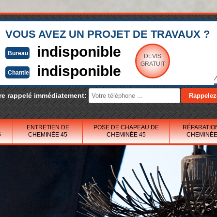
VOUS AVEZ UN PROJET DE TRAVAUX ?
indisponible
Bureau
DEVIS
GRATUIT
indisponible
Chantier
re rappelé immédiatement:
ENTRETIEN DE
POSE DE CHAPEAU DE
RÉPARATIO
5
CHEMINÉE 45
CHEMINÉE 45
CHEMINÉE