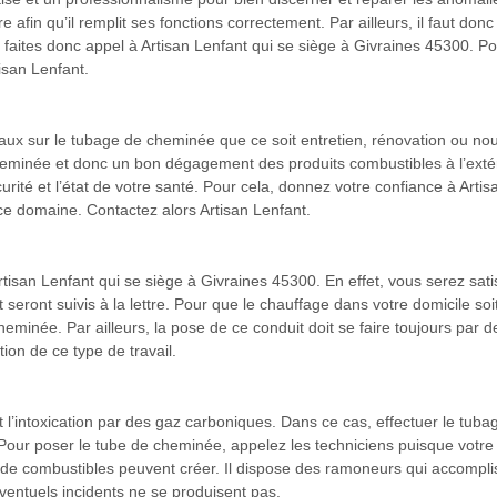
e afin qu’il remplit ses fonctions correctement. Par ailleurs, il faut donc 
faites donc appel à Artisan Lenfant qui se siège à Givraines 45300. Pour
isan Lenfant.
vaux sur le tubage de cheminée que ce soit entretien, rénovation ou no
 cheminée et donc un bon dégagement des produits combustibles à l’exté
écurité et l’état de votre santé. Pour cela, donnez votre confiance à Art
 ce domaine. Contactez alors Artisan Lenfant.
rtisan Lenfant qui se siège à Givraines 45300. En effet, vous serez satis
nt suivis à la lettre. Pour que le chauffage dans votre domicile soit t
eminée. Par ailleurs, la pose de ce conduit doit se faire toujours par 
ion de ce type de travail.
et l’intoxication par des gaz carboniques. Dans ce cas, effectuer le t
Pour poser le tube de cheminée, appelez les techniciens puisque votre 
e combustibles peuvent créer. Il dispose des ramoneurs qui accomplisse
ventuels incidents ne se produisent pas.