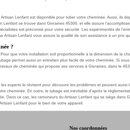
se Artisan Lenfant est disponible pour tuber votre cheminée. Aussi, ils 
isan Lenfant se trouve dans Givraines 45300, et elle assure l’accomplis
écialistes est préconisé pour votre sécurité. Les expérimentés de l’ent
se Artisan Lenfant vous assure la qualité de son assistance à un prix qu
née ?
ur que votre installation soit proportionnelle à la dimension de la cha
tubage permet aussi un entretien plus facile de votre cheminée. Si vo
 travaux de cheminée qui propose ses services à Givraines, dans le 453
s experts le révisent pour découvrir les problèmes et peuvent aussi l
re cheminée. En outre, le tubage est inévitable d’après la réglementati
née. Dans ce cas, les ramoneurs du Artisan Lenfant qui se siège dans 
 Artisan Lenfant pour le bien de votre appareil.
Nos coordonnées