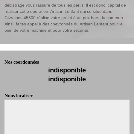
débistrage vous rassure de tous les périls. Il est donc, capital de
réaliser cette opération. Artisan Lenfant qui se situe dans
Givraines 45300 réalise votre projet à un prix hors du commun.
Ainsi, faites appel à des chevronnés du Artisan Lenfant pour le
bien de votre machine et pour votre sécurité.
Nos coordonnées
indisponible
indisponible
Nous localiser