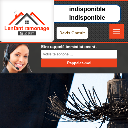
indisponible
indisponible
Devis Gratuit
Etre rappelé immédiatement: