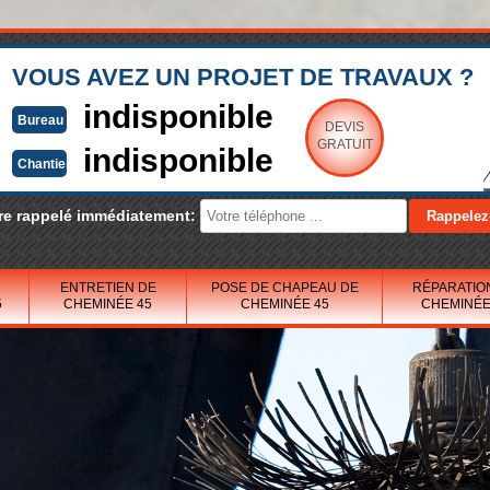
VOUS AVEZ UN PROJET DE TRAVAUX ?
indisponible
Bureau
DEVIS
GRATUIT
indisponible
Chantier
re rappelé immédiatement:
ENTRETIEN DE
POSE DE CHAPEAU DE
RÉPARATIO
5
CHEMINÉE 45
CHEMINÉE 45
CHEMINÉE