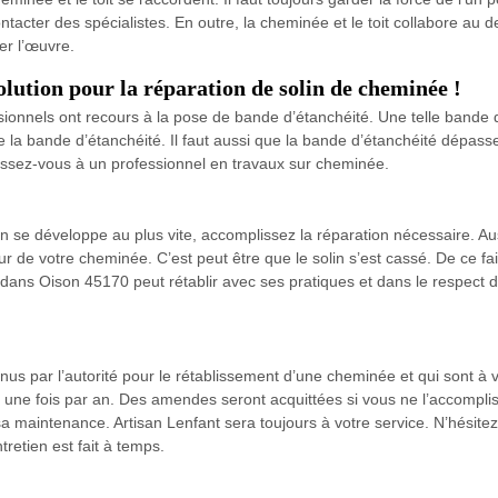
tacter des spécialistes. En outre, la cheminée et le toit collabore au de
ser l’œuvre.
olution pour la réparation de solin de cheminée !
ionnels ont recours à la pose de bande d’étanchéité. Une telle bande 
la bande d’étanchéité. Il faut aussi que la bande d’étanchéité dépasse
essez-vous à un professionnel en travaux sur cheminée.
 se développe au plus vite, accomplissez la réparation nécessaire. Aussi,
ur de votre cheminée. C’est peut être que le solin s’est cassé. De ce fai
e dans Oison 45170 peut rétablir avec ses pratiques et dans le respect d
us par l’autorité pour le rétablissement d’une cheminée et qui sont à vo
 une fois par an. Des amendes seront acquittées si vous ne l’accomplis
sa maintenance. Artisan Lenfant sera toujours à votre service. N’hésitez
retien est fait à temps.