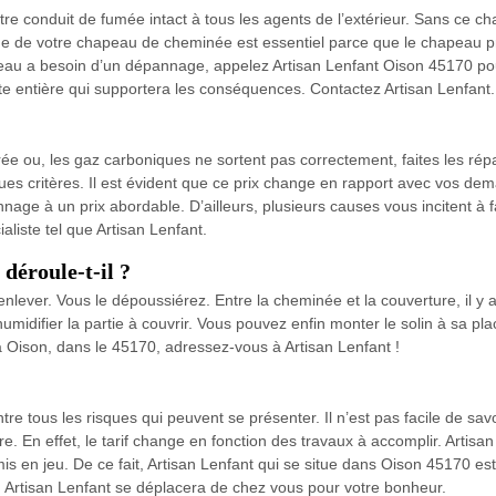
e conduit de fumée intact à tous les agents de l’extérieur. Sans ce cha
 de votre chapeau de cheminée est essentiel parce que le chapeau pr
apeau a besoin d’un dépannage, appelez Artisan Lenfant Oison 45170 pou
e entière qui supportera les conséquences. Contactez Artisan Lenfant.
ée ou, les gaz carboniques ne sortent pas correctement, faites les rép
s critères. Il est évident que ce prix change en rapport avec vos dem
nage à un prix abordable. D’ailleurs, plusieurs causes vous incitent à
cialiste tel que Artisan Lenfant.
déroule-t-il ?
’enlever. Vous le dépoussiérez. Entre la cheminée et la couverture, il y 
 humidifier la partie à couvrir. Vous pouvez enfin monter le solin à sa p
à Oison, dans le 45170, adressez-vous à Artisan Lenfant !
e tous les risques qui peuvent se présenter. Il n’est pas facile de sa
. En effet, le tarif change en fonction des travaux à accomplir. Artisan 
mis en jeu. De ce fait, Artisan Lenfant qui se situe dans Oison 45170 es
es. Artisan Lenfant se déplacera de chez vous pour votre bonheur.