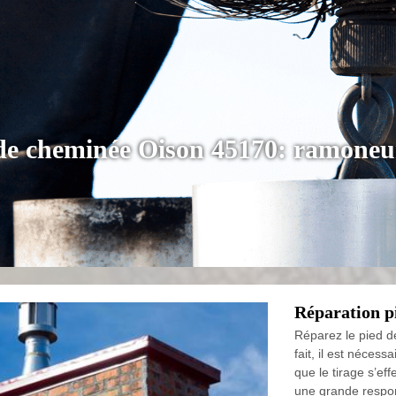
 de cheminée Oison 45170: ramoneur
Réparation p
Réparez le pied d
fait, il est nécess
que le tirage s’ef
une grande respon