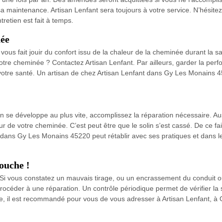
sa maintenance. Artisan Lenfant sera toujours à votre service. N’hésitez
retien est fait à temps.
ée
us fait jouir du confort issu de la chaleur de la cheminée durant la sai
tre cheminée ? Contactez Artisan Lenfant. Par ailleurs, garder la per
 votre santé. Un artisan de chez Artisan Lenfant dans Gy Les Monains 4
 se développe au plus vite, accomplissez la réparation nécessaire. Aussi,
ur de votre cheminée. C’est peut être que le solin s’est cassé. De ce fai
ue dans Gy Les Monains 45220 peut rétablir avec ses pratiques et dans le
ouche !
i vous constatez un mauvais tirage, ou un encrassement du conduit o
procéder à une réparation. Un contrôle périodique permet de vérifier la
 il est recommandé pour vous de vous adresser à Artisan Lenfant, à G