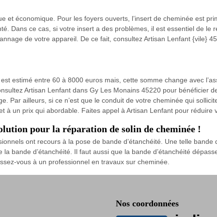
atique et économique. Pour les foyers ouverts, l’insert de cheminée est p
nté. Dans ce cas, si votre insert a des problèmes, il est essentiel de le r
pannage de votre appareil. De ce fait, consultez Artisan Lenfant {vile} 
ée est estimé entre 60 à 8000 euros mais, cette somme change avec l’a
sultez Artisan Lenfant dans Gy Les Monains 45220 pour bénéficier de t
. Par ailleurs, si ce n’est que le conduit de votre cheminée qui sollic
 et à un prix qui abordable. Faites appel à Artisan Lenfant pour réduire
olution pour la réparation de solin de cheminée !
ionnels ont recours à la pose de bande d’étanchéité. Une telle bande 
la bande d’étanchéité. Il faut aussi que la bande d’étanchéité dépasse
essez-vous à un professionnel en travaux sur cheminée.
Nos coordonnées