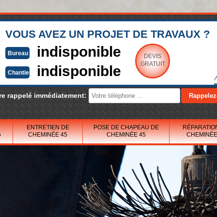
VOUS AVEZ UN PROJET DE TRAVAUX ?
indisponible
Bureau
DEVIS
GRATUIT
indisponible
Chantier
re rappelé immédiatement:
ENTRETIEN DE
POSE DE CHAPEAU DE
RÉPARATIO
5
CHEMINÉE 45
CHEMINÉE 45
CHEMINÉE