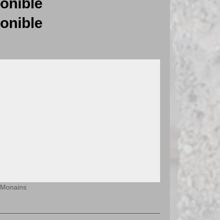
onible
onible
 Monains