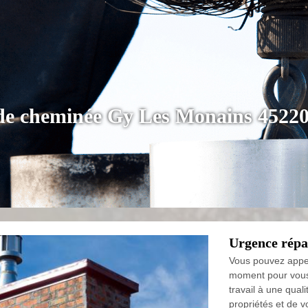
 de cheminée Gy Les Monains 45220
Urgence répa
Vous pouvez appel
moment pour vous 
travail à une qua
propriétés et de 