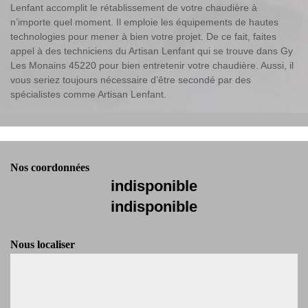
Lenfant accomplit le rétablissement de votre chaudière à
n’importe quel moment. Il emploie les équipements de hautes
technologies pour mener à bien votre projet. De ce fait, faites
appel à des techniciens du Artisan Lenfant qui se trouve dans Gy
Les Monains 45220 pour bien entretenir votre chaudière. Aussi, il
vous seriez toujours nécessaire d’être secondé par des
spécialistes comme Artisan Lenfant.
Nos coordonnées
indisponible
indisponible
Nous localiser