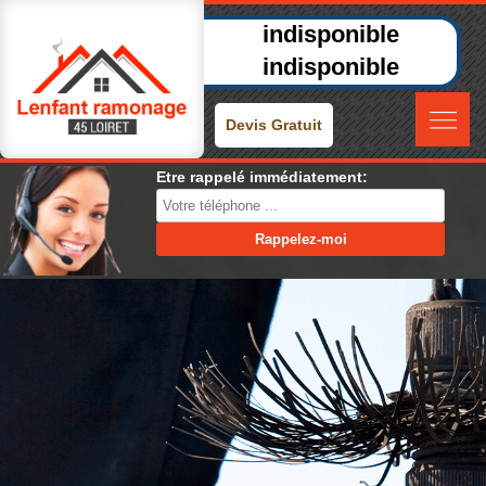
indisponible
indisponible
Devis Gratuit
Etre rappelé immédiatement: