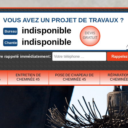
VOUS AVEZ UN PROJET DE TRAVAUX ?
indisponible
Bureau
DEVIS
GRATUIT
indisponible
Chantier
re rappelé immédiatement:
ENTRETIEN DE
POSE DE CHAPEAU DE
RÉPARATIO
5
CHEMINÉE 45
CHEMINÉE 45
CHEMINÉE