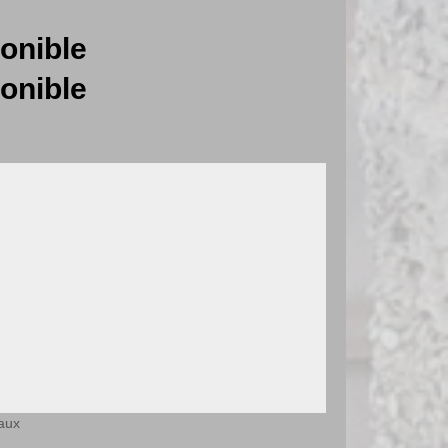
onible
onible
aux