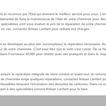
és et reconnus par l’Etat qui donnent le meilleur service pour vous. L’
ondamental de faire la maintenance de l’état de votre cheminée pour dé
s spécialistes vont vous évaluer le prix de la réparation de votre chemin
 ce cas, contactez Artisan Lenfant pour réduire vos charges.
 se développe au plus vite, accomplissez la réparation nécessaire. Aussi,
ur de votre cheminée. C’est peut être que le solin s’est cassé. De ce fai
e dans Fourneaux 45380 peut rétablir avec ses pratiques et dans le resp
ssure la réparation intégrale de votre conduit et avant tout, le ramona
 de cheminée exige quelques réparations, contactez Artisan Lenfant pour l
bustibles bloquent l’émanation des dioxydes de carbones. Dans ce cas, 
pel à des spécialistes comme Artisan Lenfant pour le faire.