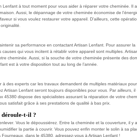
n Lenfant à tout moment pour vous aider à réparer votre cheminée. Il a
e maison. Aussi, le dépannage de votre cheminée économise de l’énergie 
aveur si vous voulez restaurer votre appareil. D’ailleurs, cette opérati
originalité.
intenir sa performance en contactant Artisan Lenfant. Pour assurer la 
s causes qui vous incitent à rétablir votre appareil sont multiples. Art
votre cheminée. Aussi, si la souche de votre cheminée présente des do
nfant est à votre disposition tout au long de l’année.
ir à des experts car les travaux demandent de multiples matériaux pour 
Artisan Lenfant seront toujours disponibles pour vous. Par ailleurs, il e
ux 45380 dispose des spécialistes assurant la réparation de votre chemin
us satisfait grâce à ses prestations de qualité à bas prix.
déroule-t-il ?
’enlever. Vous le dépoussiérez. Entre la cheminée et la couverture, il y 
 humidifier la partie à couvrir. Vous pouvez enfin monter le solin à sa p
à Fourneaux, dans le 45380, adressez-vous à Artisan Lenfant !