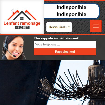
indisponible
indisponible
Devis Gratuit
Etre rappelé immédiatement: