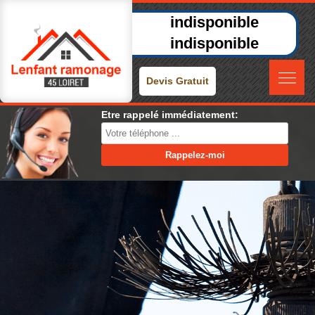
indisponible
indisponible
Devis Gratuit
Etre rappelé immédiatement: