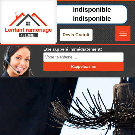
indisponible
indisponible
Devis Gratuit
Etre rappelé immédiatement: