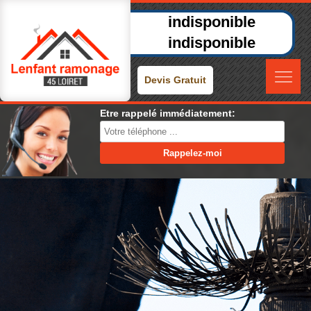
indisponible
indisponible
Devis Gratuit
Etre rappelé immédiatement: