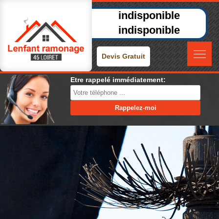
indisponible
indisponible
Devis Gratuit
Etre rappelé immédiatement: