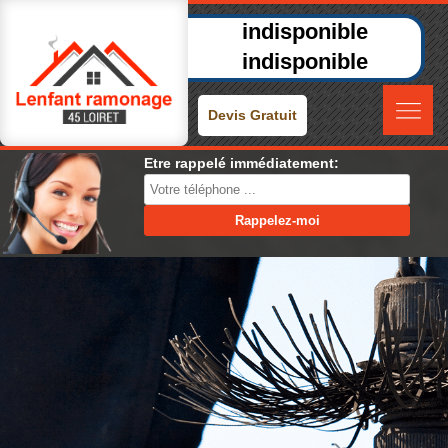
indisponible
indisponible
Devis Gratuit
Etre rappelé immédiatement: