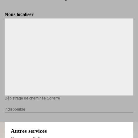
Nous localiser
Débistrage de cheminée Solterre
indisponible
Autres services