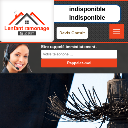
indisponible
indisponible
Devis Gratuit
Etre rappelé immédiatement: