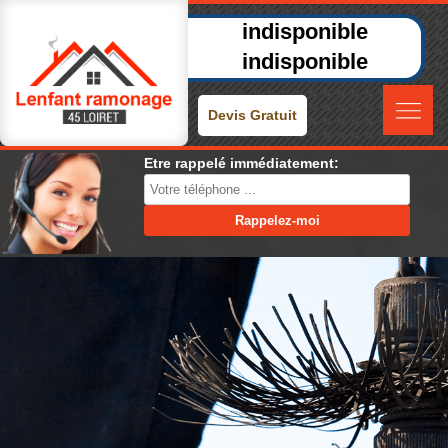
indisponible
indisponible
Devis Gratuit
Etre rappelé immédiatement: