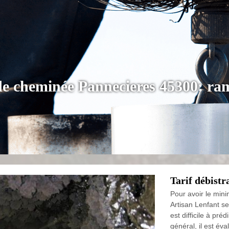
 de cheminée Pannecieres 45300: ra
Tarif débistr
Pour avoir le min
Artisan Lenfant se
est difficile à pré
général, il est év