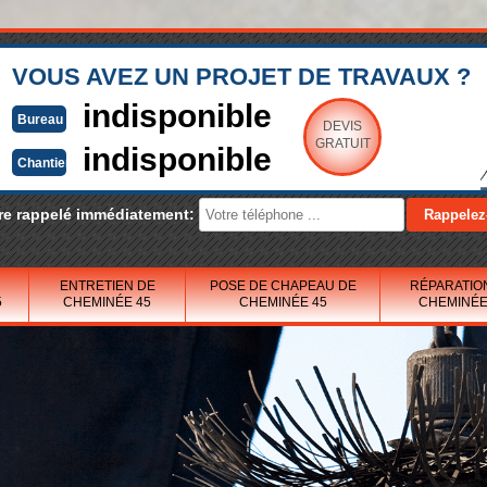
VOUS AVEZ UN PROJET DE TRAVAUX ?
indisponible
Bureau
DEVIS
GRATUIT
indisponible
Chantier
re rappelé immédiatement:
ENTRETIEN DE
POSE DE CHAPEAU DE
RÉPARATIO
5
CHEMINÉE 45
CHEMINÉE 45
CHEMINÉE