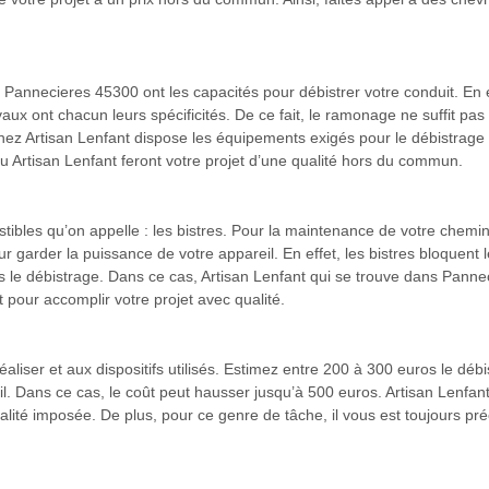
 Pannecieres 45300 ont les capacités pour débistrer votre conduit. En
 ont chacun leurs spécificités. De ce fait, le ramonage ne suffit pas ca
 chez Artisan Lenfant dispose les équipements exigés pour le débistrag
u Artisan Lenfant feront votre projet d’une qualité hors du commun.
tibles qu’on appelle : les bistres. Pour la maintenance de votre chemi
our garder la puissance de votre appareil. En effet, les bistres bloquen
s le débistrage. Dans ce cas, Artisan Lenfant qui se trouve dans Panne
pour accomplir votre projet avec qualité.
aliser et aux dispositifs utilisés. Estimez entre 200 à 300 euros le déb
ail. Dans ce cas, le coût peut hausser jusqu’à 500 euros. Artisan Lenfa
ualité imposée. De plus, pour ce genre de tâche, il vous est toujours pr