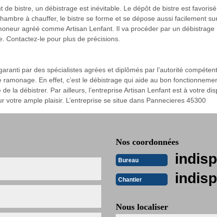
 de bistre, un débistrage est inévitable. Le dépôt de bistre est favoris
chambre à chauffer, le bistre se forme et se dépose aussi facilement su
amoneur agréé comme Artisan Lenfant. Il va procéder par un débistrage m
. Contactez-le pour plus de précisions.
garanti par des spécialistes agrées et diplômés par l’autorité compétente
e ramonage. En effet, c’est le débistrage qui aide au bon fonctionneme
de la débistrer. Par ailleurs, l’entreprise Artisan Lenfant est à votre di
pour votre ample plaisir. L’entreprise se situe dans Pannecieres 45300
Nos coordonnées
indisp
Bureau
indisp
Chantier
Nous localiser