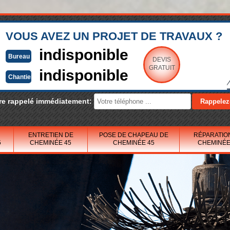
VOUS AVEZ UN PROJET DE TRAVAUX ?
indisponible
Bureau
DEVIS
GRATUIT
indisponible
Chantier
re rappelé immédiatement:
ENTRETIEN DE
POSE DE CHAPEAU DE
RÉPARATIO
5
CHEMINÉE 45
CHEMINÉE 45
CHEMINÉE