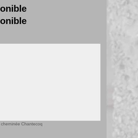
onible
onible
e cheminée Chantecoq