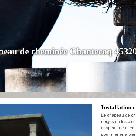
apeau de cheminée Chantecoq 45320
Installation
Le chapeau de che
neiges ou les oise
chapeau de chemin
pour mener à bien 