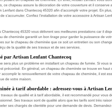
, ce chapeau assure la décoration de votre couverture et il conserve ai
an Lenfant dans Chantecoq 45320 afin d’accomplir votre projet. En plus
 de s’accumuler. Confiez l’installation de votre accessoire à Artisan Len
s Chantecoq 45320 vous délivrent ses meilleures prestations car il di
de cheminée garantit un bon tirage pour garder la puissance de votre
uvres sur le chapeau de cheminée que ce soit un entretien ou son chang
éçu de la qualité de ses travaux et de ses services.
 par Artisan Lenfant Chantecoq
n ne sera plus un problème en installant un chapeau de fumée. Si vous
st préconisé. En général, un chapeau de cheminée se trouve en haut d
ur accomplir le renouvellement de votre chapeau de cheminée, il est esse
ue de votre maison.
inée à tarif abordable : adressez-vous à Artisan Len
 travaux de qualité et à tarif abordable, il est recommandé pour vous 
ssionnel. Ses travaux sont de qualité alors que les tarifs sont très rais
ppeler ses chargés de clientèle pour une demande de devis. Demandez-