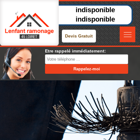
indisponible
indisponible
Devis Gratuit
Etre rappelé immédiatement: