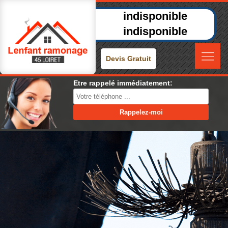
indisponible
indisponible
Devis Gratuit
Etre rappelé immédiatement: