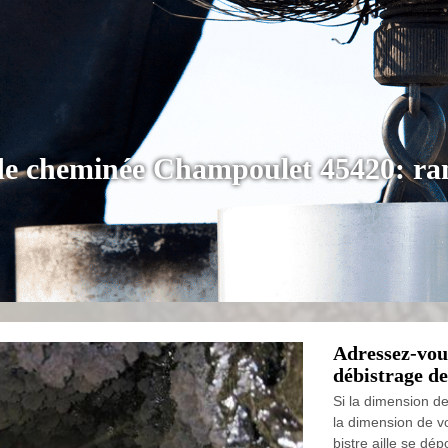
 de cheminée Champoulet 45420: r
Adressez-vou
débistrage d
Si la dimension de
la dimension de vo
bistre aille se dé