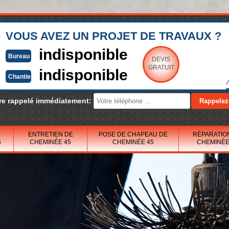
VOUS AVEZ UN PROJET DE TRAVAUX ?
indisponible
Bureau
DEVIS
GRATUIT
indisponible
Chantier
re rappelé immédiatement:
ENTRETIEN DE
POSE DE CHAPEAU DE
RÉPARATIO
5
CHEMINÉE 45
CHEMINÉE 45
CHEMINÉE