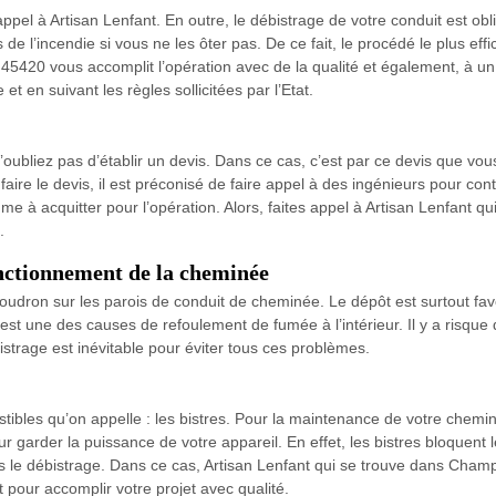
appel à Artisan Lenfant. En outre, le débistrage de votre conduit est obl
 de l’incendie si vous ne les ôter pas. De ce fait, le procédé le plus ef
 45420 vous accomplit l’opération avec de la qualité et également, à un 
t en suivant les règles sollicitées par l’Etat.
ubliez pas d’établir un devis. Dans ce cas, c’est par ce devis que vous
aire le devis, il est préconisé de faire appel à des ingénieurs pour cont
mme à acquitter pour l’opération. Alors, faites appel à Artisan Lenfant
.
onctionnement de la cheminée
oudron sur les parois de conduit de cheminée. Le dépôt est surtout fa
C’est une des causes de refoulement de fumée à l’intérieur. Il y a risqu
istrage est inévitable pour éviter tous ces problèmes.
tibles qu’on appelle : les bistres. Pour la maintenance de votre chemi
our garder la puissance de votre appareil. En effet, les bistres bloquen
s le débistrage. Dans ce cas, Artisan Lenfant qui se trouve dans Cham
pour accomplir votre projet avec qualité.