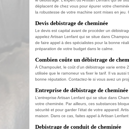
le débistrage. L’expert du Artisan Lenfant qui se s
déplacent de chez vous pour épurer votre cheminée a
la robustesse de votre machine sont mises en jeu. 
Devis debistrage de cheminée
Le devis est capital avant de procéder un débistrage
appelez Artisan Lenfant qui se situe dans Champoulet 
de faire appel à des spécialistes pour la bonne réal
préparation de votre budget dans le calme.
Combien coûte un débistrage de chem
À Champoulet, le coût d’un débistrage varie entre 20
utilisée que le ramoneur va fixer le tarif. Il va aus
bonne réputation. Contactez-le si vous avez un proj
Entreprise de débistrage de cheminée
L’entreprise Artisan Lenfant qui se situe dans Champo
votre cheminée. Par ailleurs, ces substances bloqu
sécurité et pour garder l’état de votre appareil. Ar
maison. Dans ce cas, faites appel à Artisan Lenfant 
Debistrage de conduit de cheminée