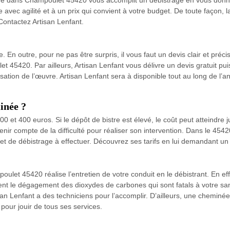
itue dans Champoulet 45420 vous accomplit un débistrage en vous donnan
vec agilité et à un prix qui convient à votre budget. De toute façon, la
Contactez Artisan Lenfant.
. En outre, pour ne pas être surpris, il vous faut un devis clair et préc
45420. Par ailleurs, Artisan Lenfant vous délivre un devis gratuit puisqu
isation de l’œuvre. Artisan Lenfant sera à disponible tout au long de l
inée ?
0 et 400 euros. Si le dépôt de bistre est élevé, le coût peut atteindre
si tenir compte de la difficulté pour réaliser son intervention. Dans le 4
et de débistrage à effectuer. Découvrez ses tarifs en lui demandant un 
ulet 45420 réalise l’entretien de votre conduit en le débistrant. En effe
ent le dégagement des dioxydes de carbones qui sont fatals à votre san
tisan Lenfant a des techniciens pour l’accomplir. D’ailleurs, une cheminé
pour jouir de tous ses services.