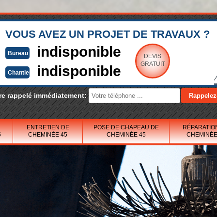
VOUS AVEZ UN PROJET DE TRAVAUX ?
indisponible
Bureau
DEVIS
GRATUIT
indisponible
Chantier
re rappelé immédiatement:
ENTRETIEN DE
POSE DE CHAPEAU DE
RÉPARATIO
5
CHEMINÉE 45
CHEMINÉE 45
CHEMINÉE