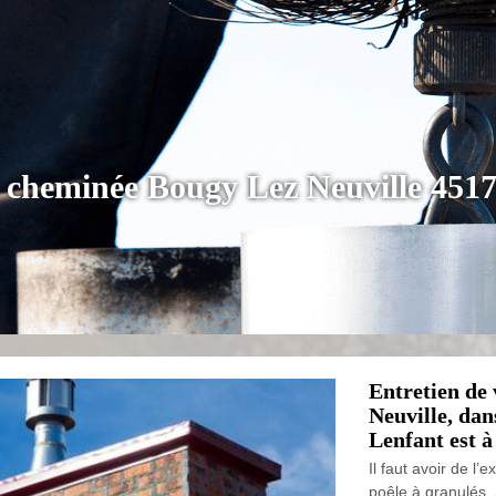
e cheminée Bougy Lez Neuville 451
Entretien de 
Neuville, dan
Lenfant est à
Il faut avoir de l
poêle à granulés.