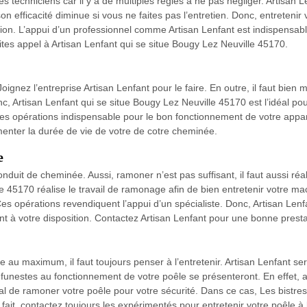
s techniciens car il y a de multiples règles à ne pas négliger. Artisan Le
 efficacité diminue si vous ne faites pas l’entretien. Donc, entretenir
. L’appui d’un professionnel comme Artisan Lenfant est indispensable
ites appel à Artisan Lenfant qui se situe Bougy Lez Neuville 45170.
gnez l’entreprise Artisan Lenfant pour le faire. En outre, il faut bien 
, Artisan Lenfant qui se situe Bougy Lez Neuville 45170 est l’idéal pou
es opérations indispensable pour le bon fonctionnement de votre apparei
menter la durée de vie de votre de cotre cheminée.
e
onduit de cheminée. Aussi, ramoner n’est pas suffisant, il faut aussi réa
e 45170 réalise le travail de ramonage afin de bien entretenir votre mac
, Ces opérations revendiquent l’appui d’un spécialiste. Donc, Artisan Lenf
ont à votre disposition. Contactez Artisan Lenfant pour une bonne presta
au maximum, il faut toujours penser à l’entretenir. Artisan Lenfant sera
s funestes au fonctionnement de votre poêle se présenteront. En effet, a
ial de ramoner votre poêle pour votre sécurité. Dans ce cas, Les bistr
fait, contactez toujours les expérimentés pour entretenir votre poêle à 