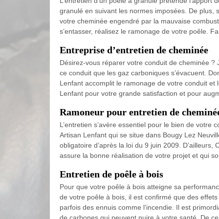
L’entretien d’un poêle à granulé prétende l’apport de
granulé en suivant les normes imposées. De plus, son
votre cheminée engendré par la mauvaise combustion
s’entasser, réalisez le ramonage de votre poêle. Fa
Entreprise d’entretien de cheminée
Désirez-vous réparer votre conduit de cheminée ? Joi
ce conduit que les gaz carboniques s’évacuent. Donc
Lenfant accomplit le ramonage de votre conduit et l
Lenfant pour votre grande satisfaction et pour aug
Ramoneur pour entretien de cheminé
L’entretien s’avère essentiel pour le bien de votre c
Artisan Lenfant qui se situe dans Bougy Lez Neuvill
obligatoire d’après la loi du 9 juin 2009. D’ailleurs
assure la bonne réalisation de votre projet et qui s
Entretien de poêle à bois
Pour que votre poêle à bois atteigne sa performance 
de votre poêle à bois, il est confirmé que des effet
parfois des ennuis comme l’incendie. Il est primord
de carbones qui peuvent nuire à votre santé. De ce 