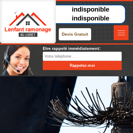
indisponible
indisponible
Devis Gratuit
Etre rappelé immédiatement: