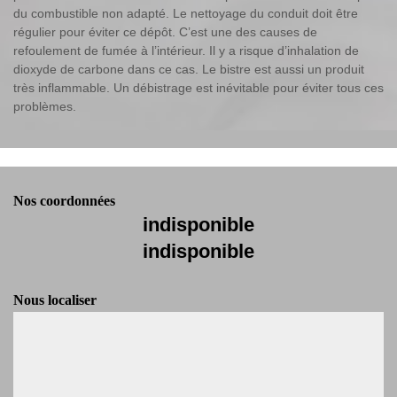
du combustible non adapté. Le nettoyage du conduit doit être
régulier pour éviter ce dépôt. C’est une des causes de
refoulement de fumée à l’intérieur. Il y a risque d’inhalation de
dioxyde de carbone dans ce cas. Le bistre est aussi un produit
très inflammable. Un débistrage est inévitable pour éviter tous ces
problèmes.
Nos coordonnées
indisponible
indisponible
Nous localiser