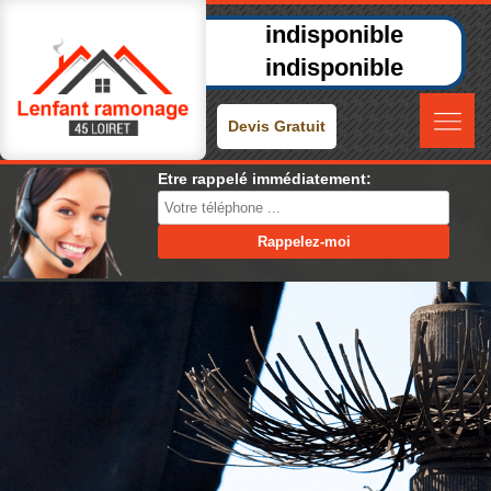
indisponible
indisponible
Devis Gratuit
Etre rappelé immédiatement: