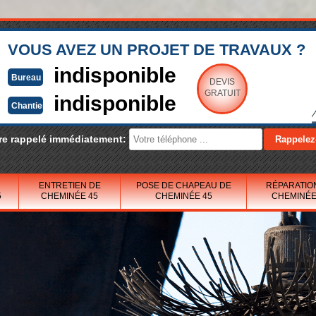
VOUS AVEZ UN PROJET DE TRAVAUX ?
indisponible
Bureau
DEVIS
GRATUIT
indisponible
Chantier
re rappelé immédiatement:
ENTRETIEN DE
POSE DE CHAPEAU DE
RÉPARATIO
5
CHEMINÉE 45
CHEMINÉE 45
CHEMINÉE