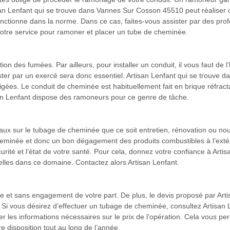
n Lenfant qui se trouve dans Vannes Sur Cosson 45510 peut réaliser cet
nctionne dans la norme. Dans ce cas, faites-vous assister par des prof
votre service pour ramoner et placer un tube de cheminée.
ion des fumées. Par ailleurs, pour installer un conduit, il vous faut de 
r par un exercé sera donc essentiel. Artisan Lenfant qui se trouve d
gées. Le conduit de cheminée est habituellement fait en brique réfractair
isan Lenfant dispose des ramoneurs pour ce genre de tâche.
vaux sur le tubage de cheminée que ce soit entretien, rénovation ou no
 cheminée et donc un bon dégagement des produits combustibles à l’exté
sécurité et l’état de votre santé. Pour cela, donnez votre confiance à Ar
elles dans ce domaine. Contactez alors Artisan Lenfant.
te et sans engagement de votre part. De plus, le devis proposé par Arti
e. Si vous désirez d’effectuer un tubage de cheminée, consultez Artisa
er les informations nécessaires sur le prix de l’opération. Cela vous p
re disposition tout au long de l’année.