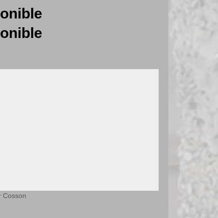
onible
onible
r Cosson