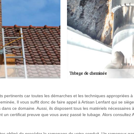
ats pertinents car toutes les démarches et les techniques appropriées à 
eminée, Il vous suffit donc de faire appel à Artisan Lenfant qui se sièg
dans ce domaine. Aussi, ils disposent tous les matériels nécessaires à
nt un certificat preuve que vous avez passé le tubage. Alors consultez A
tes obligé de procéder le ramonage de votre conduit. Un ramoneur gara