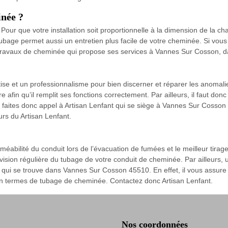
née ?
ur que votre installation soit proportionnelle à la dimension de la cha
tubage permet aussi un entretien plus facile de votre cheminée. Si vo
s travaux de cheminée qui propose ses services à Vannes Sur Cosson, d
tise et un professionnalisme pour bien discerner et réparer les anoma
e afin qu’il remplit ses fonctions correctement. Par ailleurs, il faut donc 
 faites donc appel à Artisan Lenfant qui se siège à Vannes Sur Cosson 4
urs du Artisan Lenfant.
méabilité du conduit lors de l’évacuation de fumées et le meilleur tirage
vision régulière du tubage de votre conduit de cheminée. Par ailleurs, u
t qui se trouve dans Vannes Sur Cosson 45510. En effet, il vous assure
n termes de tubage de cheminée. Contactez donc Artisan Lenfant.
Nos coordonnées