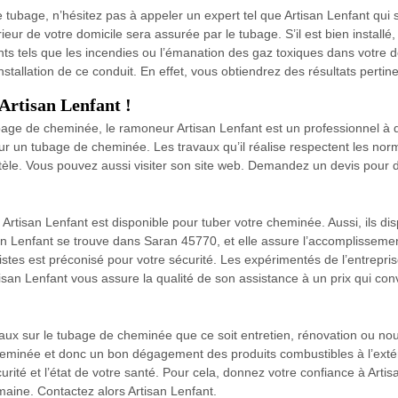
re tubage, n’hésitez pas à appeler un expert tel que Artisan Lenfant qu
eur de votre domicile sera assurée par le tubage. S’il est bien installé
nts tels que les incendies ou l’émanation des gaz toxiques dans votre d
stallation de ce conduit. En effet, vous obtiendrez des résultats pertin
Artisan Lenfant !
bage de cheminée, le ramoneur Artisan Lenfant est un professionnel à q
 un tubage de cheminée. Les travaux qu’il réalise respectent les norme
le. Vous pouvez aussi visiter son site web. Demandez un devis pour dé
se Artisan Lenfant est disponible pour tuber votre cheminée. Aussi, ils 
isan Lenfant se trouve dans Saran 45770, et elle assure l’accomplissem
istes est préconisé pour votre sécurité. Les expérimentés de l’entrepri
tisan Lenfant vous assure la qualité de son assistance à un prix qui con
vaux sur le tubage de cheminée que ce soit entretien, rénovation ou no
 cheminée et donc un bon dégagement des produits combustibles à l’exté
écurité et l’état de votre santé. Pour cela, donnez votre confiance à Art
maine. Contactez alors Artisan Lenfant.