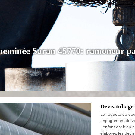
cheminée Saran 45770: ramoneur pa
Devis tubage
La requête de devi
engagement de vot
Lenfant est bien p
élaborez les devis