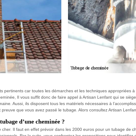
ats pertinents car toutes les démarches et les techniques appropriées à 
eminée, Il vous suffit donc de faire appel à Artisan Lenfant qui se siège
e. Aussi, ils disposent tous les matériels nécessaires à l’accomplisse
t preuve que vous avez passé le tubage. Alors consultez Artisan Lenfan
 tubage d’une cheminée ?
her. Il faut en effet prévoir dans les 2000 euros pour un tubage de chem
nels. Par la suite, vous confrontez les propositions pour identifier celu