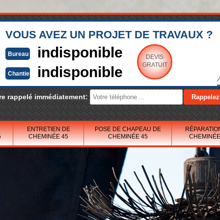
VOUS AVEZ UN PROJET DE TRAVAUX ?
indisponible
Bureau
DEVIS
GRATUIT
indisponible
Chantier
re rappelé immédiatement:
ENTRETIEN DE
POSE DE CHAPEAU DE
RÉPARATIO
5
CHEMINÉE 45
CHEMINÉE 45
CHEMINÉE