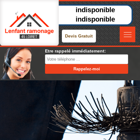
indisponible
indisponible
Devis Gratuit
Etre rappelé immédiatement: