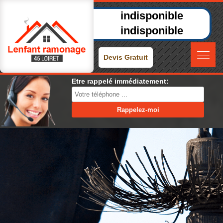
indisponible
indisponible
Devis Gratuit
Etre rappelé immédiatement: