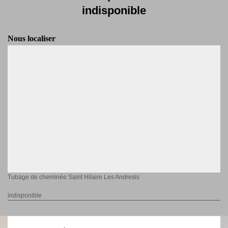
indisponible
Nous localiser
Tubage de cheminée Saint Hilaire Les Andresis
indisponible