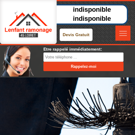
indisponible
indisponible
Devis Gratuit
Etre rappelé immédiatement: