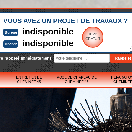
VOUS AVEZ UN PROJET DE TRAVAUX ?
indisponible
Bureau
DEVIS
GRATUIT
indisponible
Chantier
re rappelé immédiatement:
ENTRETIEN DE
POSE DE CHAPEAU DE
RÉPARATIO
5
CHEMINÉE 45
CHEMINÉE 45
CHEMINÉE