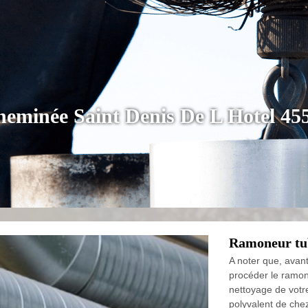
cheminée Saint Denis De L Hotel 45
Ramoneur tu
A noter que, avan
procéder le ramon
nettoyage de votr
polyvalent de che