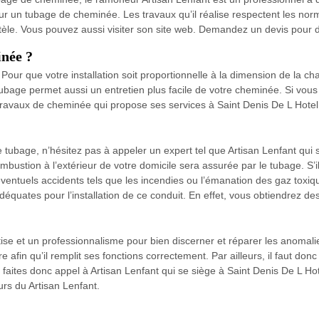
 un tubage de cheminée. Les travaux qu’il réalise respectent les norme
le. Vous pouvez aussi visiter son site web. Demandez un devis pour dé
née ?
ur que votre installation soit proportionnelle à la dimension de la cha
tubage permet aussi un entretien plus facile de votre cheminée. Si vo
 travaux de cheminée qui propose ses services à Saint Denis De L Hotel
re tubage, n’hésitez pas à appeler un expert tel que Artisan Lenfant qui
ustion à l’extérieur de votre domicile sera assurée par le tubage. S’il 
éventuels accidents tels que les incendies ou l’émanation des gaz toxiq
équates pour l’installation de ce conduit. En effet, vous obtiendrez des
tise et un professionnalisme pour bien discerner et réparer les anoma
e afin qu’il remplit ses fonctions correctement. Par ailleurs, il faut donc 
faites donc appel à Artisan Lenfant qui se siège à Saint Denis De L Hot
urs du Artisan Lenfant.