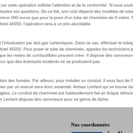
 car cette opération sollicite l’attention et de la conformité. Si vous sou
toutes vos questions. De ce fait, son coût dépend des modèles de tubes à
 environ 940 euros que pour la pose d’un tube de cheminée de 9 mètre. 
Hotel 45550, l’opération sera à un prix abordable.
et l’intoxication par des gaz carboniques. Dans ce cas, effectuer le t
Hotel 45550. Pour poser le tube de cheminée, appelez les techniciens p
ue les restes de combustibles peuvent créer. Il dispose des ramoneurs
 pour que des éventuels incidents ne se produisent pas.
ion des fumées. Par ailleurs, pour installer un conduit, il vous faut de 
 par un exercé sera donc essentiel. Artisan Lenfant qui se trouve dan
gées. Le conduit de cheminée est habituellement fait en brique réfractair
isan Lenfant dispose des ramoneurs pour ce genre de tâche.
Nos coordonnées