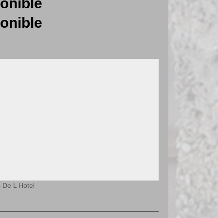
onible
onible
 De L Hotel