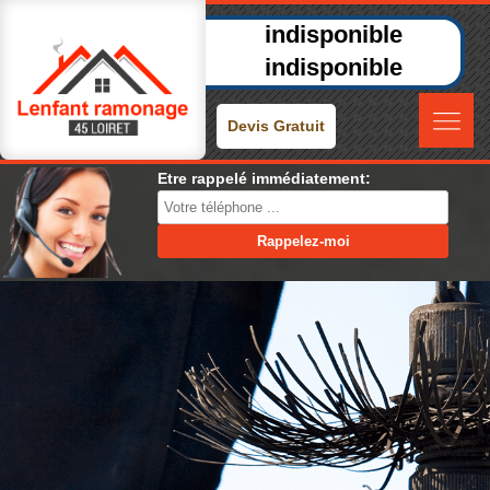
indisponible
indisponible
Devis Gratuit
Etre rappelé immédiatement: