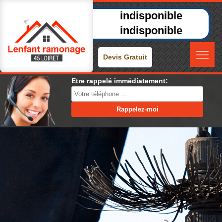
indisponible
indisponible
Devis Gratuit
Etre rappelé immédiatement: