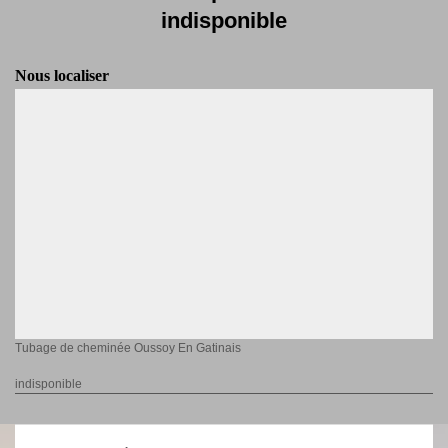
indisponible
Nous localiser
Tubage de cheminée Oussoy En Gatinais
indisponible