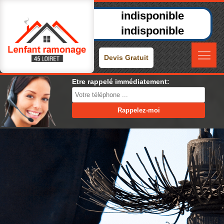
indisponible
indisponible
Devis Gratuit
Etre rappelé immédiatement: