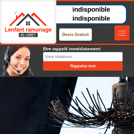
indisponible
indisponible
Devis Gratuit
Etre rappelé immédiatement: