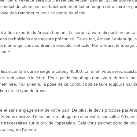
 par un exercé sera donc essentiel. Artisan Lenfant qui se trouve dan
nduit de cheminée est habituellement fait en brique réfractaire et par co
ispose des ramoneurs pour ce genre de tâche.
pel à des experts du Artisan Lenfant. Ils seront à votre disposition tou
 des techniciens est toujours préconisé. De ce fait, Artisan Lenfant qui
loi même qui vous contraint d’exécuter cet acte. Par ailleurs, le tubage
santé.
rtisan Lenfant qui se siège à Estouy 45300. En effet, vous serez satisfai
nt suivis à la lettre. Pour que le chauffage dans votre domicile soit t
eminée. Par ailleurs, la pose de ce conduit doit se faire toujours par 
ion de ce type de travail.
te et sans engagement de votre part. De plus, le devis proposé par Arti
e. Si vous désirez d’effectuer un tubage de cheminée, consultez Artisan
ns nécessaires sur le prix de l’opération. Cela vous permet donc de vou
t au long de l’année.