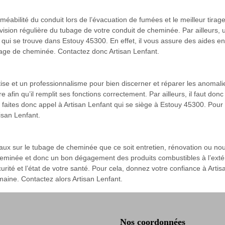
méabilité du conduit lors de l’évacuation de fumées et le meilleur tirage
vision régulière du tubage de votre conduit de cheminée. Par ailleurs, u
 qui se trouve dans Estouy 45300. En effet, il vous assure des aides e
age de cheminée. Contactez donc Artisan Lenfant.
tise et un professionnalisme pour bien discerner et réparer les anoma
e afin qu’il remplit ses fonctions correctement. Par ailleurs, il faut donc 
faites donc appel à Artisan Lenfant qui se siège à Estouy 45300. Pour l
isan Lenfant.
vaux sur le tubage de cheminée que ce soit entretien, rénovation ou no
 cheminée et donc un bon dégagement des produits combustibles à l’exté
écurité et l’état de votre santé. Pour cela, donnez votre confiance à Art
maine. Contactez alors Artisan Lenfant.
Nos coordonnées