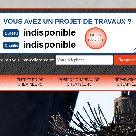
VOUS AVEZ UN PROJET DE TRAVAUX ?
indisponible
Bureau
DEVIS
GRATUIT
indisponible
Chantier
re rappelé immédiatement:
ENTRETIEN DE
POSE DE CHAPEAU DE
RÉPARATIO
5
CHEMINÉE 45
CHEMINÉE 45
CHEMINÉE