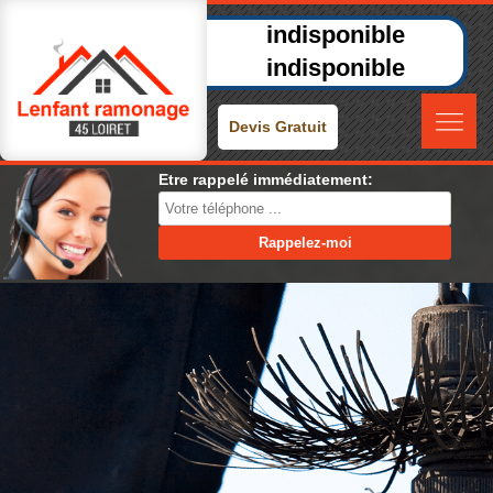
indisponible
indisponible
Devis Gratuit
Etre rappelé immédiatement: