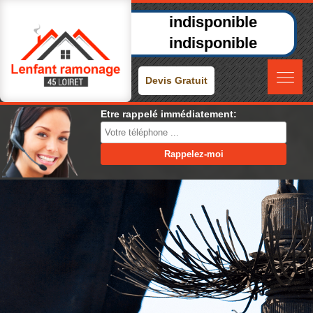
indisponible
indisponible
Devis Gratuit
Etre rappelé immédiatement: