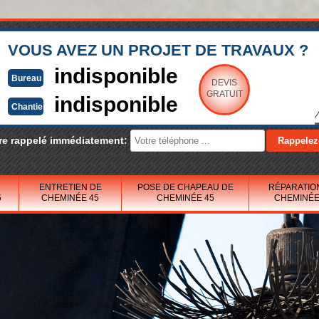
VOUS AVEZ UN PROJET DE TRAVAUX ?
indisponible
Bureau
DEVIS
GRATUIT
indisponible
Chantier
re rappelé immédiatement:
ENTRETIEN DE
POSE DE CHAPEAU DE
RÉPARATIO
5
CHEMINÉE 45
CHEMINÉE 45
CHEMINÉE