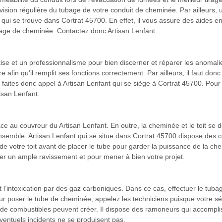
vision régulière du tubage de votre conduit de cheminée. Par ailleurs, u
 qui se trouve dans Cortrat 45700. En effet, il vous assure des aides e
age de cheminée. Contactez donc Artisan Lenfant.
tise et un professionnalisme pour bien discerner et réparer les anoma
e afin qu’il remplit ses fonctions correctement. Par ailleurs, il faut donc 
faites donc appel à Artisan Lenfant qui se siège à Cortrat 45700. Pour l
isan Lenfant.
ce au couvreur du Artisan Lenfant. En outre, la cheminée et le toit se d
nsemble. Artisan Lenfant qui se situe dans Cortrat 45700 dispose des co
de votre toit avant de placer le tube pour garder la puissance de la chem
yer un ample ravissement et pour mener à bien votre projet.
et l’intoxication par des gaz carboniques. Dans ce cas, effectuer le t
ur poser le tube de cheminée, appelez les techniciens puisque votre sé
e combustibles peuvent créer. Il dispose des ramoneurs qui accomplisse
ventuels incidents ne se produisent pas.