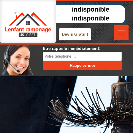
indisponible
indisponible
Devis Gratuit
Etre rappelé immédiatement: