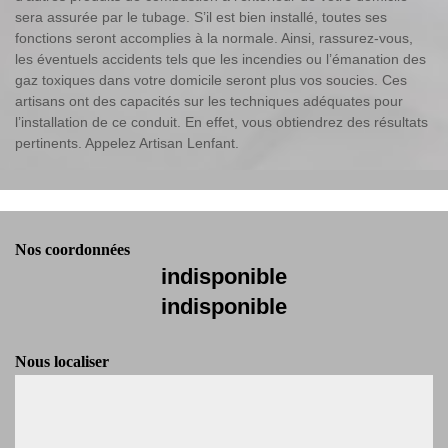
sera assurée par le tubage. S’il est bien installé, toutes ses
fonctions seront accomplies à la normale. Ainsi, rassurez-vous,
les éventuels accidents tels que les incendies ou l’émanation des
gaz toxiques dans votre domicile seront plus vos soucies. Ces
artisans ont des capacités sur les techniques adéquates pour
l’installation de ce conduit. En effet, vous obtiendrez des résultats
pertinents. Appelez Artisan Lenfant.
Nos coordonnées
indisponible
indisponible
Nous localiser