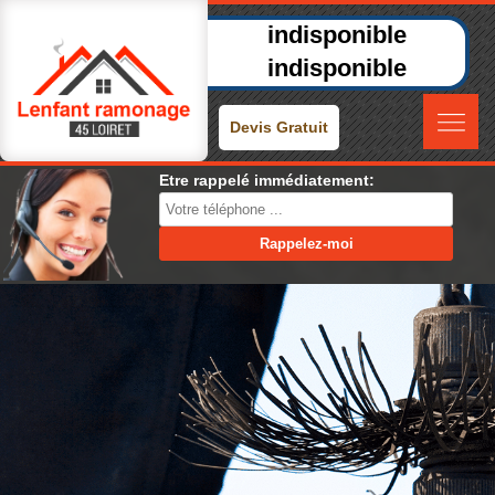
indisponible
indisponible
Devis Gratuit
Etre rappelé immédiatement: