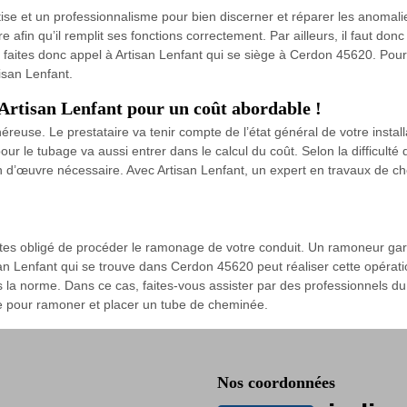
tise et un professionnalisme pour bien discerner et réparer les anoma
e afin qu’il remplit ses fonctions correctement. Par ailleurs, il faut donc 
 faites donc appel à Artisan Lenfant qui se siège à Cerdon 45620. Pour l
isan Lenfant.
Artisan Lenfant pour un coût abordable !
se. Le prestataire va tenir compte de l’état général de votre installati
r le tubage va aussi entrer dans le calcul du coût. Selon la difficulté d
in d’œuvre nécessaire. Avec Artisan Lenfant, un expert en travaux de c
tes obligé de procéder le ramonage de votre conduit. Un ramoneur gara
n Lenfant qui se trouve dans Cerdon 45620 peut réaliser cette opératio
la norme. Dans ce cas, faites-vous assister par des professionnels du 
ce pour ramoner et placer un tube de cheminée.
Nos coordonnées