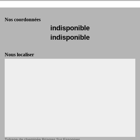
Nos coordonnées
indisponible
indisponible
Nous localiser
Tubage de cheminée Briarres Sur Essonnes