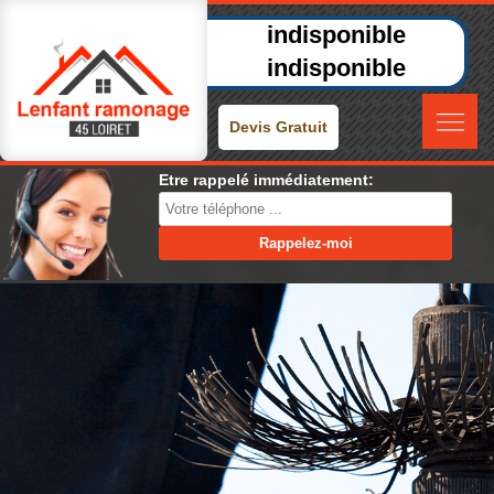
indisponible
indisponible
Devis Gratuit
Etre rappelé immédiatement: