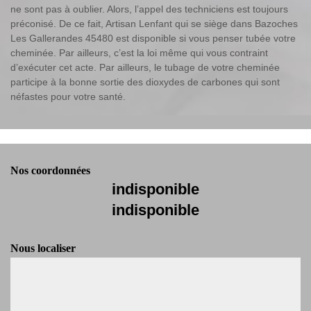
ne sont pas à oublier. Alors, l’appel des techniciens est toujours
préconisé. De ce fait, Artisan Lenfant qui se siège dans Bazoches
Les Gallerandes 45480 est disponible si vous penser tubée votre
cheminée. Par ailleurs, c’est la loi même qui vous contraint
d’exécuter cet acte. Par ailleurs, le tubage de votre cheminée
participe à la bonne sortie des dioxydes de carbones qui sont
néfastes pour votre santé.
Nos coordonnées
indisponible
indisponible
Nous localiser