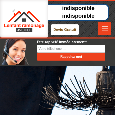
indisponible
indisponible
Devis Gratuit
Etre rappelé immédiatement: