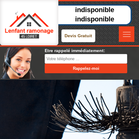
indisponible
indisponible
Devis Gratuit
Etre rappelé immédiatement: