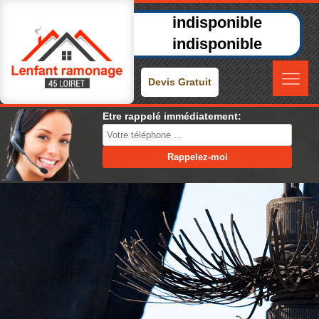
indisponible
indisponible
Devis Gratuit
Etre rappelé immédiatement: