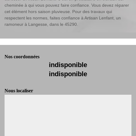
cheminée à qui vous pouvez faire confiance. Vous devez réparer
cet élément hors saison pluvieuse. Pour des travaux qui
respectent les normes, faites confiance à Artisan Lenfant, un
ramoneur à Langesse, dans le 45290.
Nos coordonnées
indisponible
indisponible
Nous localiser