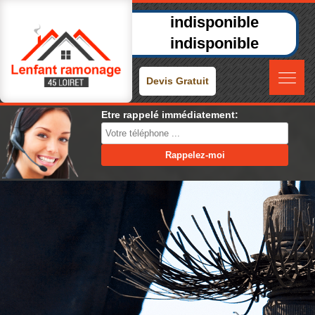
indisponible
indisponible
Devis Gratuit
Etre rappelé immédiatement: