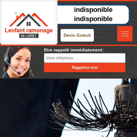
indisponible
indisponible
Devis Gratuit
Etre rappelé immédiatement: