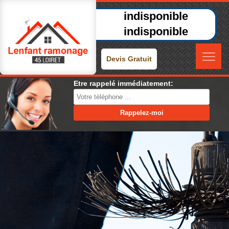
indisponible
indisponible
Devis Gratuit
Etre rappelé immédiatement: