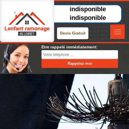
indisponible
indisponible
Devis Gratuit
Etre rappelé immédiatement: